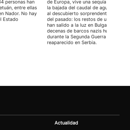
4 personas han
de Europa, vive una sequía histórica 
tuán, entre ellas
la bajada del caudal de agua ha deja
en Nador. No hay
al descubierto sorprendentes vestigi
el Estado
del pasado: los restos de un mamut
han salido a la luz en Bulgaria y
decenas de barcos nazis hundidos
durante la Segunda Guerra Mundial h
reaparecido en Serbia.
Actualidad