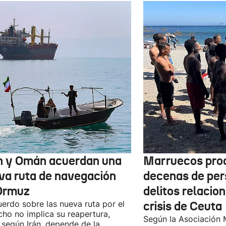
n y Omán acuerdan una
Marruecos pro
va ruta de navegación
decenas de per
Ormuz
delitos relacio
uerdo sobre las nueva ruta por el
crisis de Ceuta
cho no implica su reapertura,
Según la Asociación 
 según Irán, depende de la