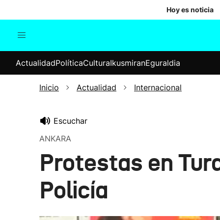
Hoy es noticia
Actualidad
Política
Cul
Actualidad
Política
Cultura
Ikusmiran
Eguraldia
Sociedad
Elecciones
Economía
Inicio
Actualidad
Internacional
Internacional
Escuchar
ANKARA
Protestas en Tur
Policía