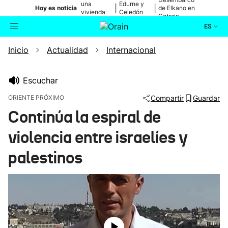
una
Edurne y
|
|
Hoy es noticia
de Elkano en
vivienda
Celedón
Getaria
de Bilbao
Txiki
ES
Inicio
Actualidad
Internacional
Actualidad
Buscador
Política
Escuchar
ORIENTE PRÓXIMO
Compartir
Guardar
Cultura
Continúa la espiral de
violencia entre israelíes y
Ikusmiran
palestinos
Eguraldia