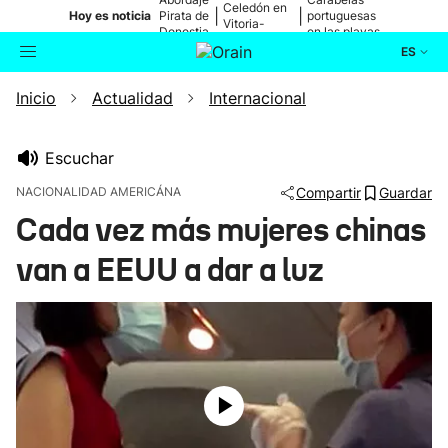
Celedón en
|
|
Hoy es noticia
Pirata de
portuguesas
Vitoria-
Donostia
en las playas
Gasteiz
ES
Inicio
Actualidad
Internacional
Actualidad
Buscador
Política
Escuchar
NACIONALIDAD AMERICÁNA
Compartir
Guardar
Cultura
Cada vez más mujeres chinas
van a EEUU a dar a luz
Ikusmiran
Eguraldia