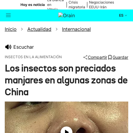
Crisis
Negociaciones
|
|
Hoy es noticia
en
migratoria
EEUU-Irán
Vitoria-
Gasteiz
ES
Inicio
Actualidad
Internacional
Actualidad
Buscador
Política
Escuchar
INSECTOS EN LA ALIMENTACIÓN
Compartir
Guardar
Cultura
Los insectos son preciados
manjares en algunas zonas de
Ikusmiran
China
Eguraldia