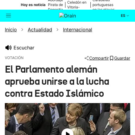
Celedón en
|
|
Hoy es noticia
Pirata de
portuguesas
Vitoria-
Donostia
en las playas
Gasteiz
ES
Inicio
Actualidad
Internacional
Actualidad
Buscador
Política
Escuchar
VOTACIÓN
Compartir
Guardar
Cultura
El Parlamento alemán
aprueba unirse a la lucha
Ikusmiran
contra Estado Islámico
Eguraldia