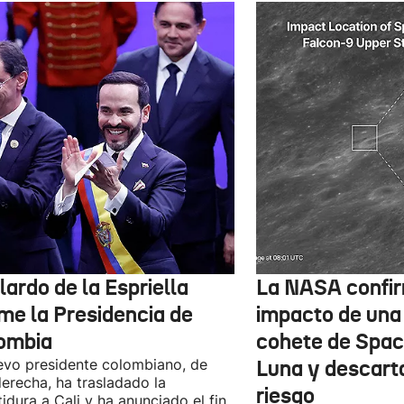
ardo de la Espriella
La NASA confir
me la Presidencia de
impacto de una
ombia
cohete de Spac
evo presidente colombiano, de
Luna y descart
derecha, ha trasladado la
riesgo
tidura a Cali y ha anunciado el fin