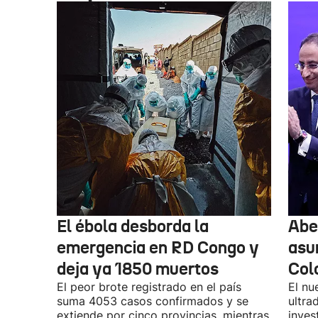
El ébola desborda la
Abel
emergencia en RD Congo y
asu
deja ya 1850 muertos
Col
El peor brote registrado en el país
El nu
suma 4053 casos confirmados y se
ultra
extiende por cinco provincias, mientras
inves