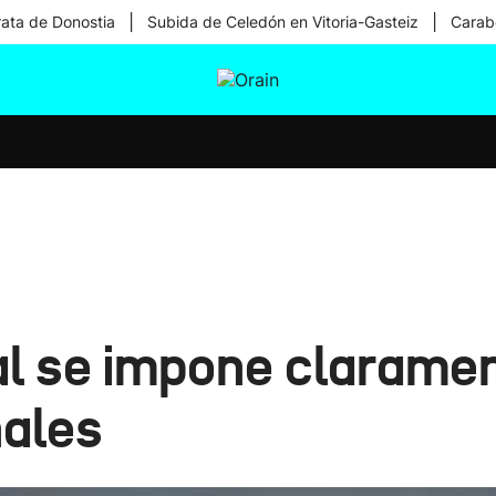
|
|
rata de Donostia
Subida de Celedón en Vitoria-Gasteiz
Carabe
tura
Ikusmiran
Egural
Salud
Tecnología
al se impone claramen
nales