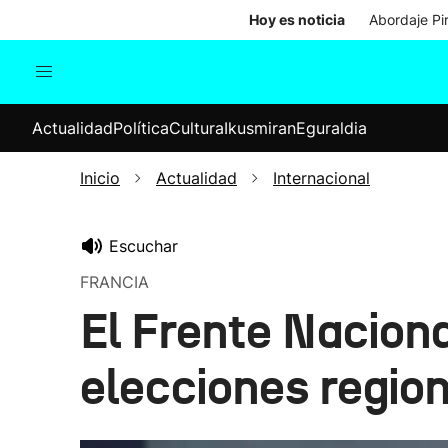
Hoy es noticia
Abordaje Pi
Actualidad
Política
Cul
Actualidad
Política
Cultura
Ikusmiran
Eguraldia
Sociedad
Elecciones
Economía
Inicio
Actualidad
Internacional
Internacional
Escuchar
FRANCIA
El Frente Nacion
elecciones regio