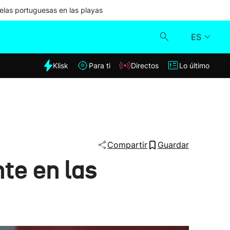
las portuguesas en las playas
ES
dia
Klisk
Para ti
Directos
Lo último
Klisk
Directos
Para ti
Compartir
Guardar
te en las
Lo último