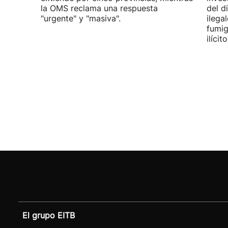
la OMS reclama una respuesta
del d
"urgente" y "masiva".
ilega
fumig
ilícito
El grupo EITB