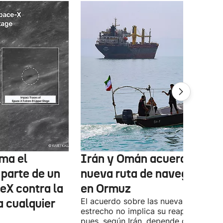
ma el
Irán y Omán acuerdan una
 parte de un
nueva ruta de navegación
eX contra la
en Ormuz
a cualquier
El acuerdo sobre las nueva ruta por e
estrecho no implica su reapertura,
pues, según Irán, depende de la