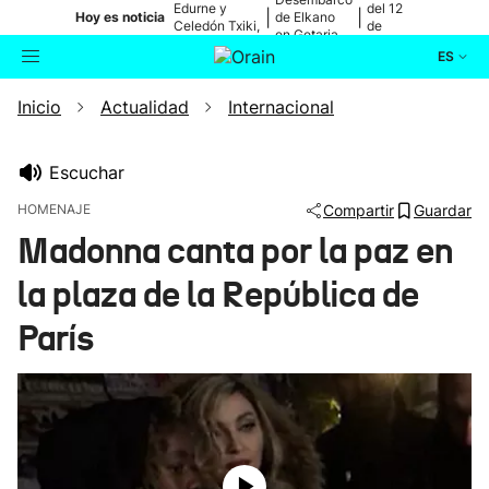
Edurne y
del 12
|
|
Hoy es noticia
de Elkano
Celedón Txiki,
de
en Getaria
en directo
agosto
ES
Inicio
Actualidad
Internacional
Actualidad
Buscador
Política
Escuchar
HOMENAJE
Compartir
Guardar
Cultura
Madonna canta por la paz en
la plaza de la República de
Ikusmiran
París
Eguraldia