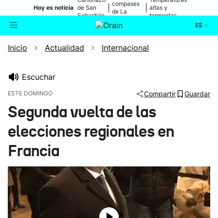
compases
|
|
Hoy es noticia
de San
altas y
de La
Sebastián
tormentas
Blanca
ES
Inicio
Actualidad
Internacional
Actualidad
Buscador
Política
Escuchar
ESTE DOMINGO
Compartir
Guardar
Cultura
Segunda vuelta de las
elecciones regionales en
Ikusmiran
Francia
Eguraldia