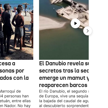
cesa a
El Danubio revela sus
sonas por
secretos tras la sequía:
nados con la
emerge un mamut y
reaparecen barcos nazis
Marroquí de
El río Danubio, el segundo más largo
4 personas han
de Europa, vive una sequía histórica 
tuán, entre ellas
la bajada del caudal de agua ha deja
en Nador. No hay
al descubierto sorprendentes vestigi