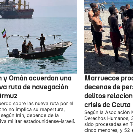
n y Omán acuerdan una
Marruecos pro
va ruta de navegación
decenas de per
Ormuz
delitos relacio
uerdo sobre las nueva ruta por el
crisis de Ceuta
cho no implica su reapertura,
Según la Asociación 
 según Irán, depende de la
Derechos Humanos, 3
iva militar estadounidense-israelí.
sido procesadas en Te
cinco menores, y 52 