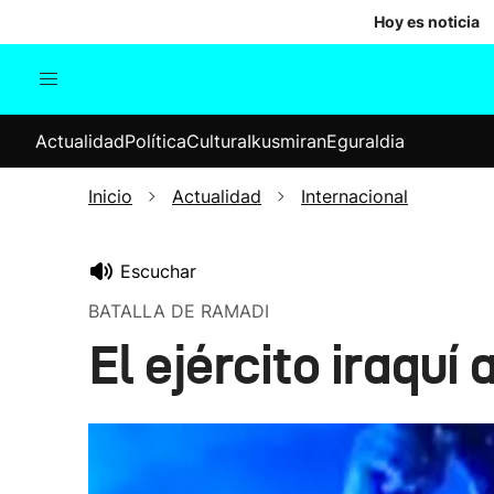
Hoy es noticia
Actualidad
Política
Cul
Actualidad
Política
Cultura
Ikusmiran
Eguraldia
Sociedad
Elecciones
Economía
Inicio
Actualidad
Internacional
Internacional
Escuchar
BATALLA DE RAMADI
El ejército iraquí