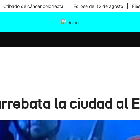
|
|
Cribado de cáncer colorrectal
Eclipse del 12 de agosto
Fie
tura
Ikusmiran
Egural
Salud
Tecnología
 arrebata la ciudad al