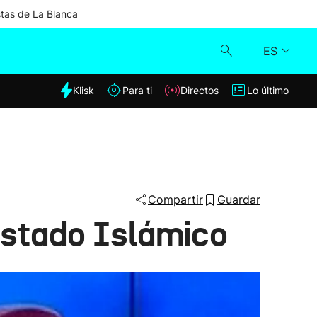
stas de La Blanca
ES
dia
Klisk
Para ti
Directos
Lo último
Klisk
Directos
Para ti
Compartir
Guardar
 Estado Islámico
Lo último