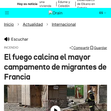
una
Edurne y
|
|
Hoy es noticia
de Elkano en
vivienda
Celedón
Getaria
de Bilbao
Txiki
ES
Inicio
Actualidad
Internacional
Actualidad
Buscador
Política
Escuchar
INCENDIO
Compartir
Guardar
Cultura
El fuego calcina el mayor
campamento de migrantes de
Ikusmiran
Francia
Eguraldia