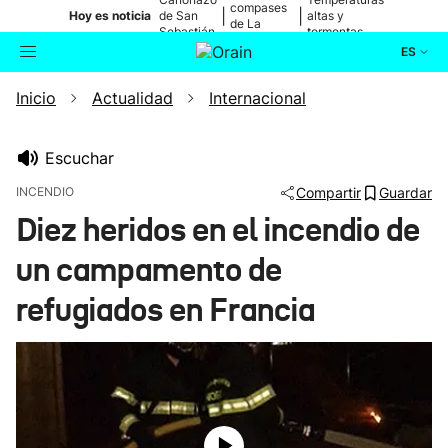
compases
|
|
Hoy es noticia
de San
altas y
de La
Sebastián
tormentas
Blanca
ES
Inicio
Actualidad
Internacional
Actualidad
Buscador
Política
Escuchar
INCENDIO
Compartir
Guardar
Cultura
Diez heridos en el incendio de
un campamento de
Ikusmiran
refugiados en Francia
Eguraldia