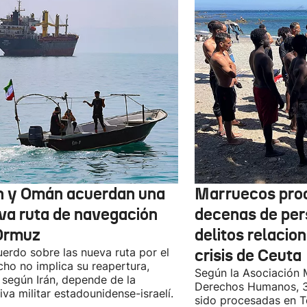
n y Omán acuerdan una
Marruecos pro
va ruta de navegación
decenas de per
Ormuz
delitos relacio
uerdo sobre las nueva ruta por el
crisis de Ceuta
cho no implica su reapertura,
Según la Asociación 
 según Irán, depende de la
Derechos Humanos, 3
iva militar estadounidense-israelí.
sido procesadas en Te