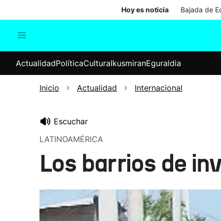
Hoy es noticia
Bajada de Ed
Actualidad
Política
Cul
Actualidad
Política
Cultura
Ikusmiran
Eguraldia
Sociedad
Elecciones
Economía
Inicio
Actualidad
Internacional
Internacional
Escuchar
LATINOAMÉRICA
Los barrios de i