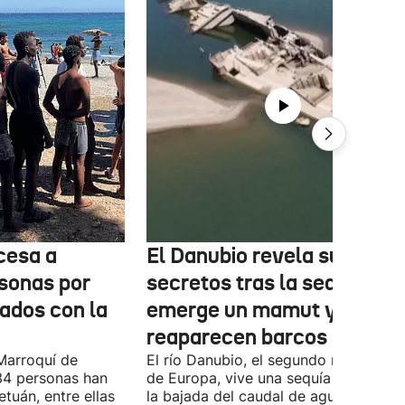
cesa a
El Danubio revela sus
sonas por
secretos tras la sequía:
nados con la
emerge un mamut y
reaparecen barcos nazis
Marroquí de
El río Danubio, el segundo más largo
4 personas han
de Europa, vive una sequía histórica 
tuán, entre ellas
la bajada del caudal de agua ha deja