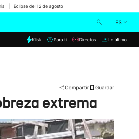
|
ria
Eclipse del 12 de agosto
ES
dia
Klisk
Para ti
Directos
Lo último
Klisk
Directos
Para ti
Compartir
Guardar
pobreza extrema
Lo último