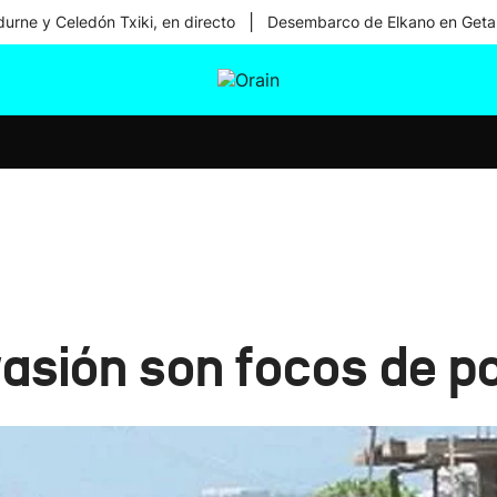
|
urne y Celedón Txiki, en directo
Desembarco de Elkano en Geta
tura
Ikusmiran
Egural
Salud
Tecnología
nvasión son focos de 