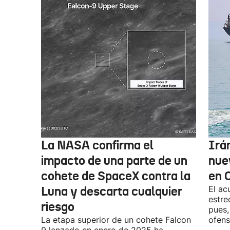
La NASA confirma el
Irá
impacto de una parte de un
nue
cohete de SpaceX contra la
en 
Luna y descarta cualquier
El ac
estre
riesgo
pues,
La etapa superior de un cohete Falcon
ofens