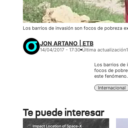
Los barrios de invasión son focos de pobreza e
JON ARTANO | ETB
14/04/2017 - 17:30
Última actualización
Los barrios de 
focos de pobre
este fenómeno.
Internacional
Te puede interesar