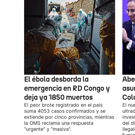
El ébola desborda la
Abel
emergencia en RD Congo y
asu
deja ya 1850 muertos
Col
El peor brote registrado en el país
El nu
suma 4053 casos confirmados y se
ultra
extiende por cinco provincias, mientras
inves
la OMS reclama una respuesta
del d
"urgente" y "masiva".
ilega