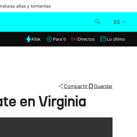
aturas altas y tormentas
ES
dia
Klisk
Para ti
Directos
Lo último
Klisk
Directos
Para ti
Compartir
Guardar
te en Virginia
Lo último