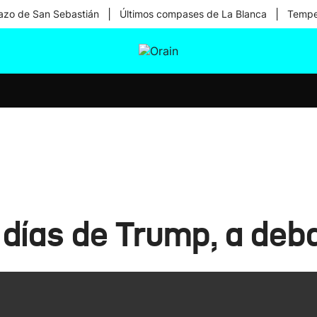
|
|
zo de San Sebastián
Últimos compases de La Blanca
Temper
tura
Ikusmiran
Egural
Salud
Tecnología
días de Trump, a deba