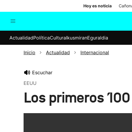
Hoy es noticia
Cañona
Actualidad
Política
Cul
Actualidad
Política
Cultura
Ikusmiran
Eguraldia
Sociedad
Elecciones
Economía
Inicio
Actualidad
Internacional
Internacional
Escuchar
EEUU
Los primeros 100 