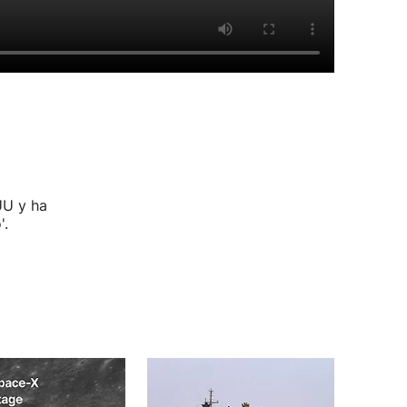
UU y ha
'.