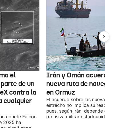
ma el
Irán y Omán acuerdan una
 parte de un
nueva ruta de navegación
eX contra la
en Ormuz
a cualquier
El acuerdo sobre las nueva ruta por e
estrecho no implica su reapertura,
pues, según Irán, depende de la
 un cohete Falcon
ofensiva militar estadounidense-israel
de 2025 ha