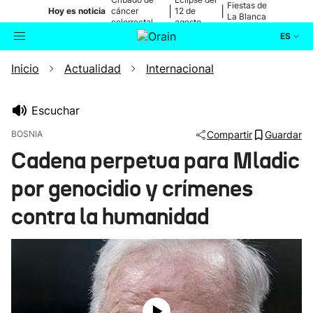
Fiestas de
|
|
Hoy es noticia
cáncer
12 de
La Blanca
colorrectal
agosto
ES
Inicio
Actualidad
Internacional
Actualidad
Buscador
Política
Escuchar
BOSNIA
Compartir
Guardar
Cultura
Cadena perpetua para Mladic
por genocidio y crímenes
Ikusmiran
contra la humanidad
Eguraldia