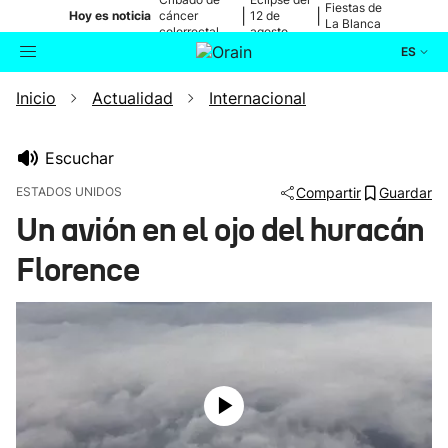
Fiestas de
|
|
Hoy es noticia
cáncer
12 de
La Blanca
colorrectal
agosto
ES
Inicio
Actualidad
Internacional
Actualidad
Buscador
Política
Escuchar
ESTADOS UNIDOS
Compartir
Guardar
Cultura
Un avión en el ojo del huracán
Florence
Ikusmiran
Eguraldia