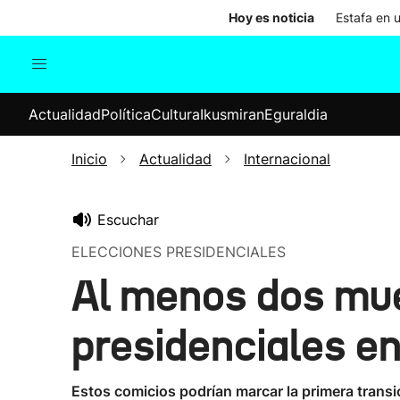
Hoy es noticia
Estafa en 
Actualidad
Política
Cul
Actualidad
Política
Cultura
Ikusmiran
Eguraldia
Sociedad
Elecciones
Economía
Inicio
Actualidad
Internacional
Internacional
Escuchar
ELECCIONES PRESIDENCIALES
Al menos dos mue
presidenciales e
Estos comicios podrían marcar la primera transic