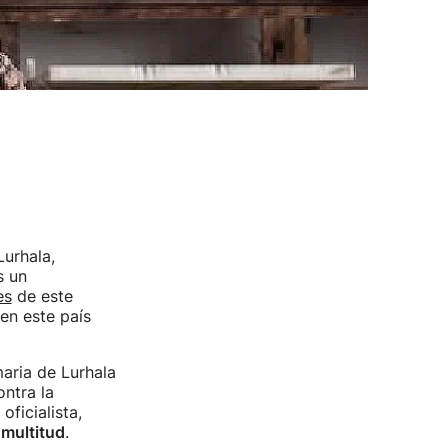
urhala,
s un
es
de este
en este país
maria de Lurhala
ntra la
ficialista,
 multitud
.