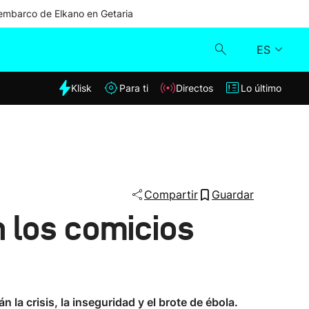
mbarco de Elkano en Getaria
ES
dia
Klisk
Para ti
Directos
Lo último
Klisk
Directos
Para ti
Compartir
Guardar
 los comicios
Lo último
la crisis, la inseguridad y el brote de ébola.