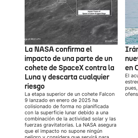
La NASA confirma el
Irá
impacto de una parte de un
nue
cohete de SpaceX contra la
en 
Luna y descarta cualquier
El ac
estre
riesgo
pues,
La etapa superior de un cohete Falcon
ofens
9 lanzado en enero de 2025 ha
colisionado de forma no planificada
con la superficie lunar debido a una
combinación de la actividad solar y las
fuerzas gravitatorias. La NASA asegura
que el impacto no supone ningún
peligro y considera que servirá para