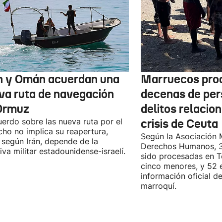
n y Omán acuerdan una
Marruecos pro
va ruta de navegación
decenas de per
Ormuz
delitos relacio
uerdo sobre las nueva ruta por el
crisis de Ceuta
cho no implica su reapertura,
Según la Asociación 
 según Irán, depende de la
Derechos Humanos, 3
iva militar estadounidense-israelí.
sido procesadas en Te
cinco menores, y 52 
información oficial d
marroquí.