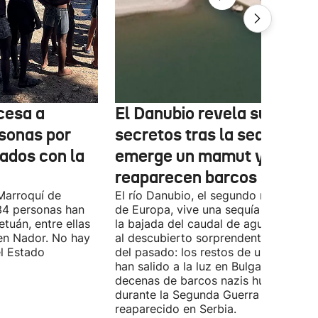
cesa a
El Danubio revela sus
sonas por
secretos tras la sequía:
nados con la
emerge un mamut y
reaparecen barcos nazis
Marroquí de
El río Danubio, el segundo más largo
4 personas han
de Europa, vive una sequía histórica 
tuán, entre ellas
la bajada del caudal de agua ha deja
en Nador. No hay
al descubierto sorprendentes vestigi
el Estado
del pasado: los restos de un mamut
han salido a la luz en Bulgaria y
decenas de barcos nazis hundidos
durante la Segunda Guerra Mundial h
reaparecido en Serbia.