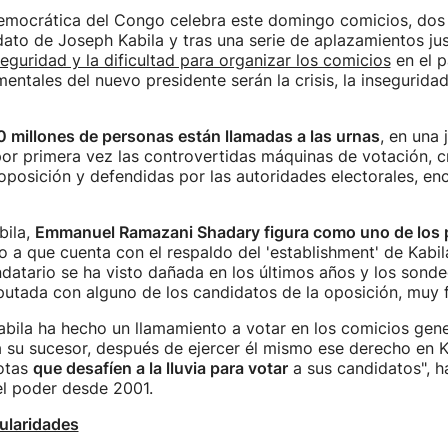
emocrática del Congo celebra este domingo comicios, dos
dato de Joseph Kabila y tras una serie de aplazamientos jus
seguridad y la dificultad para organizar los comicios
en el p
entales del nuevo presidente serán la crisis, la inseguridad
0 millones de personas están llamadas a las urnas
, en una 
or primera vez las controvertidas máquinas de votación, cr
 oposición y defendidas por las autoridades electorales, en
bila,
Emmanuel Ramazani Shadary figura como uno de los p
 a que cuenta con el respaldo del 'establishment' de Kabila,
atario se ha visto dañada en los últimos años y los sond
putada con alguno de los candidatos de la oposición, muy
Kabila ha hecho un llamamiento a votar en los comicios gene
a su sucesor, después de ejercer él mismo ese derecho en K
otas
que desafíen a la lluvia para votar
a sus candidatos", h
el poder desde 2001.
ularidades