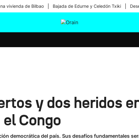
|
|
una vivienda de Bilbao
Bajada de Edurne y Celedón Txiki
Dese
tura
Ikusmiran
Egural
Salud
Tecnología
rtos y dos heridos en
n el Congo
ión democrática del país. Sus desafíos fundamentales serán 