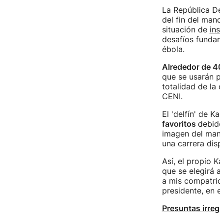
La República D
del fin del man
situación de
in
desafíos fundam
ébola.
Alrededor de 4
que se usarán p
totalidad de la
CENI.
El 'delfín' de Ka
favoritos
debido
imagen del mand
una carrera dis
Así, el propio 
que se elegirá 
a mis compatri
presidente, en 
Presuntas irreg