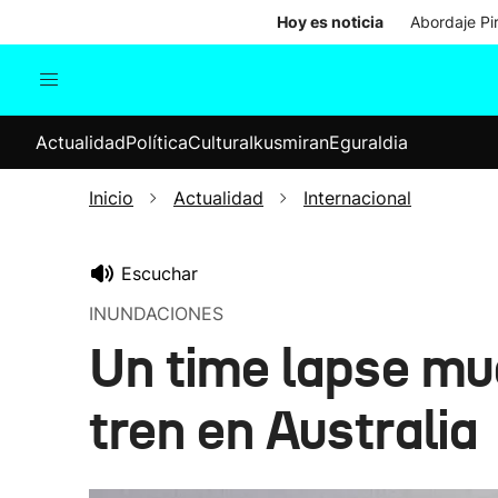
Hoy es noticia
Abordaje Pi
Actualidad
Política
Cul
Actualidad
Política
Cultura
Ikusmiran
Eguraldia
Sociedad
Elecciones
Economía
Inicio
Actualidad
Internacional
Internacional
Escuchar
INUNDACIONES
Un time lapse mu
tren en Australia