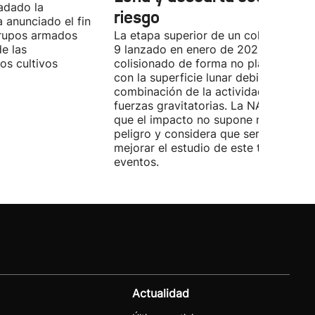
ladado la
riesgo
a anunciado el fin
grupos armados
La etapa superior de un cohete Falco
de las
9 lanzado en enero de 2025 ha
os cultivos
colisionado de forma no planificada
con la superficie lunar debido a una
combinación de la actividad solar y l
fuerzas gravitatorias. La NASA asegu
que el impacto no supone ningún
peligro y considera que servirá para
mejorar el estudio de este tipo de
eventos.
Actualidad