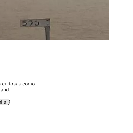
es curiosas como
land.
lia