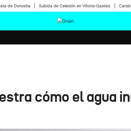
|
|
rata de Donostia
Subida de Celedón en Vitoria-Gasteiz
Carabe
tura
Ikusmiran
Egural
Salud
Tecnología
estra cómo el agua in