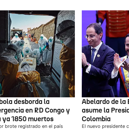
ébola desborda la
Abelardo de la 
rgencia en RD Congo y
asume la Presi
a ya 1850 muertos
Colombia
or brote registrado en el país
El nuevo presidente 