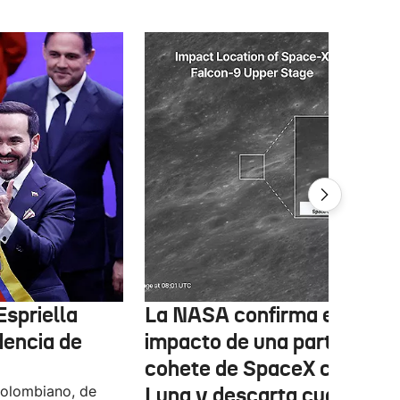
Espriella
La NASA confirma el
dencia de
impacto de una parte de un
cohete de SpaceX contra l
colombiano, de
Luna y descarta cualquier