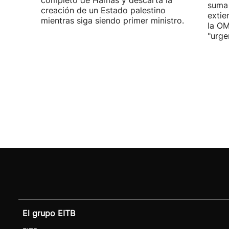
completo de Hamás y descarta la
suma
creación de un Estado palestino
extie
mientras siga siendo primer ministro.
la OM
"urge
El grupo EITB