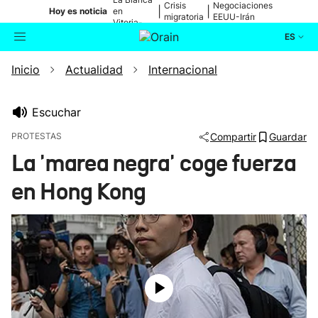
Crisis
Negociaciones
|
|
Hoy es noticia
en
migratoria
EEUU-Irán
Vitoria-
Gasteiz
ES
Inicio
Actualidad
Internacional
Actualidad
Buscador
Política
Escuchar
PROTESTAS
Compartir
Guardar
Cultura
La 'marea negra' coge fuerza
en Hong Kong
Ikusmiran
Eguraldia