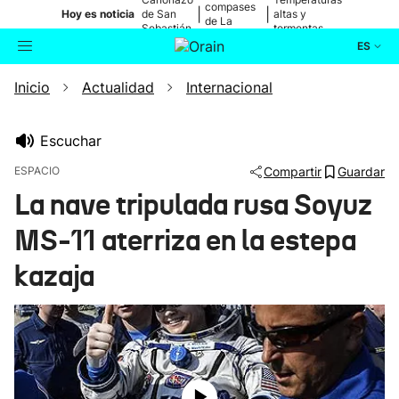
compases
|
|
Hoy es noticia
de San
altas y
de La
Sebastián
tormentas
Blanca
ES
Inicio
Actualidad
Internacional
Actualidad
Buscador
Política
Escuchar
ESPACIO
Compartir
Guardar
Cultura
La nave tripulada rusa Soyuz
MS-11 aterriza en la estepa
Ikusmiran
kazaja
Eguraldia