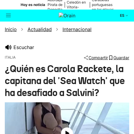
Celedón en
|
|
Hoy es noticia
Pirata de
portuguesas
Vitoria-
Donostia
en las playas
Gasteiz
ES
Inicio
Actualidad
Internacional
Actualidad
Buscador
Política
Escuchar
ITALIA
Compartir
Guardar
Cultura
¿Quién es Carola Rackete, la
capitana del 'Sea Watch' que
Ikusmiran
ha desafiado a Salvini?
Eguraldia