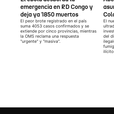
emergencia en RD Congo y
asu
deja ya 1850 muertos
Col
El peor brote registrado en el país
El nu
suma 4053 casos confirmados y se
ultra
extiende por cinco provincias, mientras
inves
la OMS reclama una respuesta
del d
"urgente" y "masiva".
ilega
fumig
ilícito