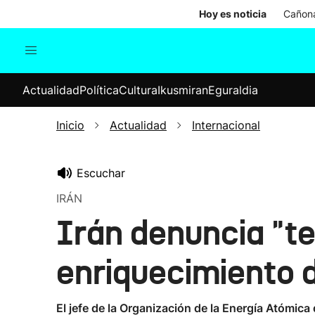
Hoy es noticia
Cañona
Actualidad
Política
Cul
Actualidad
Política
Cultura
Ikusmiran
Eguraldia
Sociedad
Elecciones
Economía
Inicio
Actualidad
Internacional
Internacional
Escuchar
IRÁN
Irán denuncia "te
enriquecimiento 
El jefe de la Organización de la Energía Atómica 