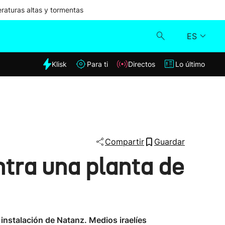
aturas altas y tormentas
ES
dia
Klisk
Para ti
Directos
Lo último
Klisk
Directos
Para ti
Compartir
Guardar
ntra una planta de
Lo último
a instalación de Natanz. Medios iraelíes