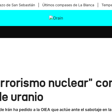
|
|
zo de San Sebastián
Últimos compases de La Blanca
Temper
tura
Ikusmiran
Egural
Salud
Tecnología
rrorismo nuclear" co
de uranio
de Irán ha pedido a la OIEA que actúe ante el sabotaje en l