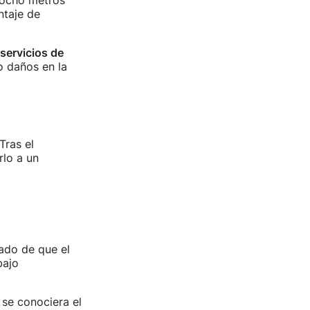
 ocho metros
ntaje de
servicios de
o daños en la
 Tras el
rlo a un
mado de que el
bajo
se conociera el