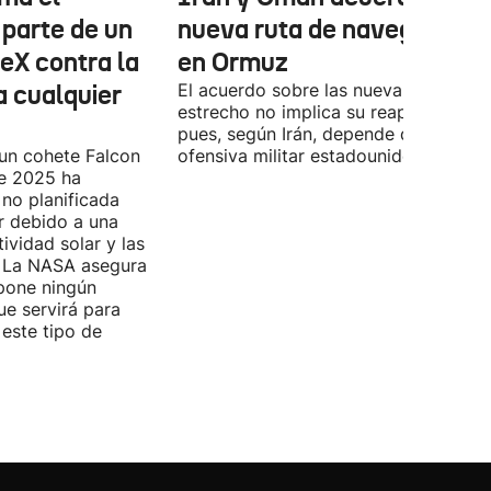
 parte de un
nueva ruta de navegación
eX contra la
en Ormuz
a cualquier
El acuerdo sobre las nueva ruta por e
estrecho no implica su reapertura,
pues, según Irán, depende de la
 un cohete Falcon
ofensiva militar estadounidense-israel
de 2025 ha
no planificada
ar debido a una
ividad solar y las
s. La NASA asegura
pone ningún
ue servirá para
 este tipo de