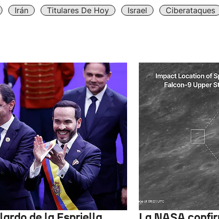
Irán
Titulares De Hoy
Israel
Ciberataques
ardo de la Espriella
La NASA confir