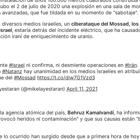
 instalación de unos 100.000 metros cuadrados construida
 hubo el 2 de julio de 2020 una explosión en una sala de mo
 avanzadas, que fue tildada en su momento de "sabotaje".
diversos medios israelíes, un
ciberataque del Mossad, los 
Israel
, estaría detrás del incidente eléctrico, que ha causad
ación iraní de enriquecimiento de uranio.
nte
#Israel
ni confirma, ni desmiente operaciones en
#Irán
.
n
#Natanz
hay unanimidad en los medios israelíes en atribui
ue del
#Mossad
https://t.co/diw7G1Vzd3
yestaran (@mikelayestaran)
April 11, 2021
la agencia atómica del país,
Behruz Kamalvandí
, ha infor
rovocó heridos ni contaminación" y que sus causas están "
 lo ocurrido han surgido desde que a primera hora de hoy 