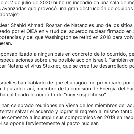
ue el 2 de julio de 2020 hubo un incendio en una sala de m
s avanzadas que provocó una gran destrucción de equipos 
abotaje".
lear Shahid Ahmadi Roshan de Natanz es uno de los sitios
ado por el OIEA en virtud del acuerdo nuclear firmado en 
potencias y del que Washington se retiró en 2018 para vol
erán.
sponsabilizado a ningún país en concreto de lo ocurrido, p
 especulaciones sobre una posible acción israelí. También e
car Natanz el
virus Stuxnet
, que se cree fue desarrollado p
sraelíes han hablado de que el apagón fue provocado por 
 diputado iraní, miembro de la comisión de Energía del Pa
, ha calificado lo ocurrido de "muy sospechoso".
 han celebrado reuniones en Viena de los miembros del ac
tentar salvar el acuerdo y lograr el regreso al mismo tanto
que comenzó a incumplir sus compromisos en 2019 en respu
el se opone fervientemente al pacto nuclear.