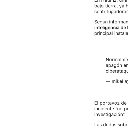
En Natanz, una
bajo tierra, ya
centrifugadoras
Según informan 
inteligencia de 
principal instal
Normalme
apagón e
ciberataq
— mikel a
El portavoz de 
incidente "no p
investigación".
Las dudas sobre