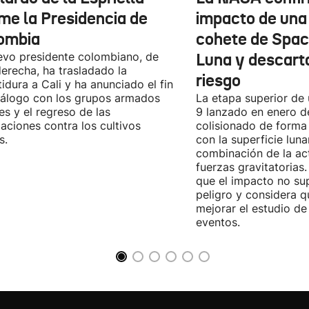
me la Presidencia de
impacto de una
ombia
cohete de Spac
evo presidente colombiano, de
Luna y descart
derecha, ha trasladado la
riesgo
tidura a Cali y ha anunciado el fin
iálogo con los grupos armados
La etapa superior de
les y el regreso de las
9 lanzado en enero 
aciones contra los cultivos
colisionado de forma 
s.
con la superficie lun
combinación de la act
fuerzas gravitatoria
que el impacto no su
peligro y considera q
mejorar el estudio de
eventos.