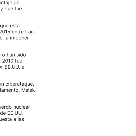
ontaje de
y que fue
 que está
2015 entre Irán
ver a imponer
ero han sido
n 2010 fue
or EE.UU. e
un ciberataque,
rlamento, Malek
uerdo nuclear
 de EE.UU.
esta a las