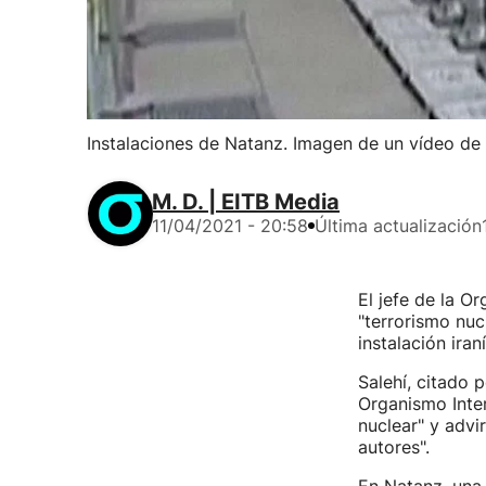
Instalaciones de Natanz. Imagen de un vídeo de
M. D. | EITB Media
11/04/2021 - 20:58
Última actualización
El jefe de la O
"terrorismo nuc
instalación ira
Salehí, citado 
Organismo Inter
nuclear" y advi
autores".