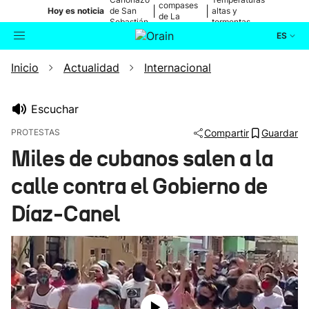
compases
|
|
Hoy es noticia
de San
altas y
de La
Sebastián
tormentas
Blanca
ES
Inicio
Actualidad
Internacional
Actualidad
Buscador
Política
Escuchar
PROTESTAS
Compartir
Guardar
Cultura
Miles de cubanos salen a la
calle contra el Gobierno de
Ikusmiran
Díaz-Canel
Eguraldia