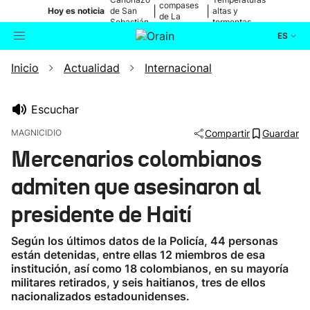
compases
|
|
Hoy es noticia
de San
altas y
de La
Sebastián
tormentas
Blanca
ES
Inicio
Actualidad
Internacional
Actualidad
Buscador
Política
Escuchar
MAGNICIDIO
Compartir
Guardar
Cultura
Mercenarios colombianos
admiten que asesinaron al
Ikusmiran
presidente de Haití
Eguraldia
Según los últimos datos de la Policía, 44 personas
están detenidas, entre ellas 12 miembros de esa
institución, así como 18 colombianos, en su mayoría
militares retirados, y seis haitianos, tres de ellos
nacionalizados estadounidenses.