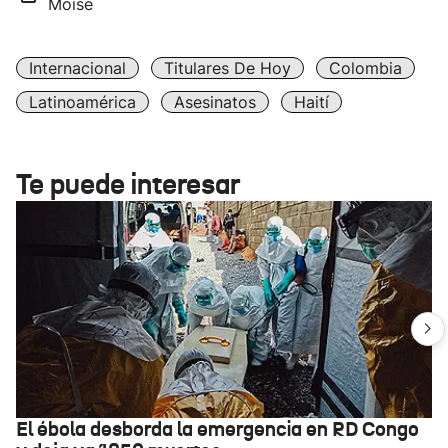
Moise
Internacional
Titulares De Hoy
Colombia
Latinoamérica
Asesinatos
Haití
Te puede interesar
El ébola desborda la emergencia en RD Congo