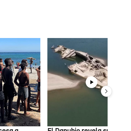
cesa a
El Danubio revela sus