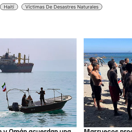
Haití
Víctimas De Desastres Naturales
n y Omán acuerdan una
Marruecos pro