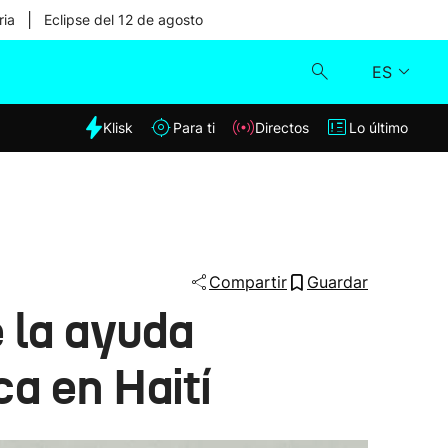
|
ria
Eclipse del 12 de agosto
ES
dia
Klisk
Para ti
Directos
Lo último
Klisk
Directos
Para ti
Compartir
Guardar
e la ayuda
Lo último
ca en Haití