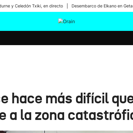
|
urne y Celedón Txiki, en directo
Desembarco de Elkano en Geta
tura
Ikusmiran
Egural
Salud
Tecnología
 hace más difícil qu
e a la zona catastrófi