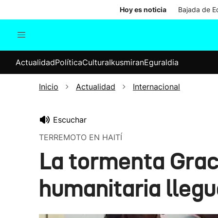
Hoy es noticia
Bajada de Ed
Actualidad
Política
Cul
Actualidad
Política
Cultura
Ikusmiran
Eguraldia
Sociedad
Elecciones
Economía
Inicio
Actualidad
Internacional
Internacional
Escuchar
TERREMOTO EN HAITÍ
La tormenta Grace
humanitaria llegu