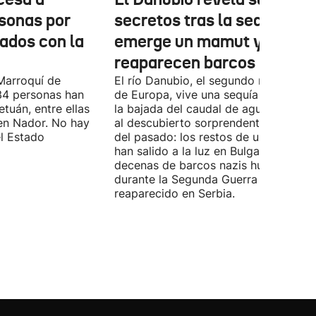
sonas por
secretos tras la sequía:
nados con la
emerge un mamut y
reaparecen barcos nazis
Marroquí de
El río Danubio, el segundo más largo
4 personas han
de Europa, vive una sequía histórica 
tuán, entre ellas
la bajada del caudal de agua ha deja
en Nador. No hay
al descubierto sorprendentes vestigi
el Estado
del pasado: los restos de un mamut
han salido a la luz en Bulgaria y
decenas de barcos nazis hundidos
durante la Segunda Guerra Mundial h
reaparecido en Serbia.