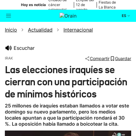
Fiestas de
|
|
Hoy es noticia
cáncer
12 de
La Blanca
colorrectal
agosto
ES
Inicio
Actualidad
Internacional
Actualidad
Buscador
Política
Escuchar
IRAK
Compartir
Guardar
Cultura
Las elecciones iraquíes se
cierran con una participación
Ikusmiran
de mínimos históricos
Eguraldia
25 millones de iraquíes estaban llamados a votar este
domingo su nuevo parlamento, pero los medios
locales apuntan a que la participación rondará el 30
%. La oposición había llamado a boicotear la cita.