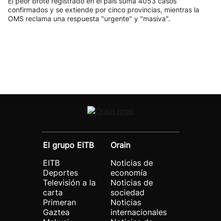
El peor brote registrado en el país suma 4053 casos
confirmados y se extiende por cinco provincias, mientras la
OMS reclama una respuesta "urgente" y "masiva".
El grupo EITB
Orain
EITB
Noticias de
Deportes
economía
Televisión a la
Noticias de
carta
sociedad
Primeran
Noticias
Gaztea
internacionales