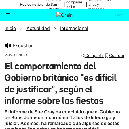
compases
|
|
Hoy es noticia
de San
altas y
de La
Sebastián
tormentas
Blanca
ES
Inicio
Actualidad
Internacional
Actualidad
Buscador
Política
Escuchar
REINO UNIDO
Compartir
Guardar
Cultura
El comportamiento del
Gobierno británico "es difícil
Ikusmiran
de justificar", según el
Eguraldia
informe sobre las fiestas
El informe de Sue Gray ha concluido que el Gobierno
de Boris Johnson incurrió en "fallos de liderazgo y
juicio". Además, ha remarcado que algunas de estas