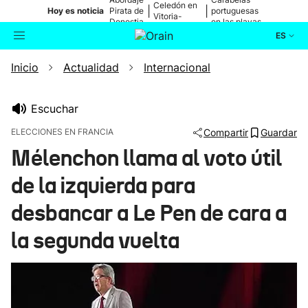
Celedón en
|
|
Hoy es noticia
Pirata de
portuguesas
Vitoria-
Donostia
en las playas
Gasteiz
ES
Inicio
Actualidad
Internacional
Actualidad
Buscador
Política
Escuchar
ELECCIONES EN FRANCIA
Compartir
Guardar
Cultura
Mélenchon llama al voto útil
de la izquierda para
Ikusmiran
desbancar a Le Pen de cara a
Eguraldia
la segunda vuelta