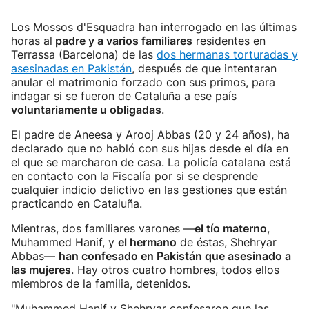
Los Mossos d'Esquadra han interrogado en las últimas
horas al
padre y a varios familiares
residentes en
Terrassa (Barcelona) de las
dos hermanas torturadas y
asesinadas en Pakistán
, después de que intentaran
anular el matrimonio forzado con sus primos, para
indagar si se fueron de Cataluña a ese país
voluntariamente u obligadas
.
El padre de Aneesa y Arooj Abbas (20 y 24 años), ha
declarado que no habló con sus hijas desde el día en
el que se marcharon de casa. La policía catalana está
en contacto con la Fiscalía por si se desprende
cualquier indicio delictivo en las gestiones que están
practicando en Cataluña.
Mientras, dos familiares varones —
el tío materno
,
Muhammed Hanif, y
el hermano
de éstas, Shehryar
Abbas—
han confesado en Pakistán que asesinado a
las mujeres
. Hay otros cuatro hombres, todos ellos
miembros de la familia, detenidos.
"Muhammed Hanif y Shehryar confesaron que las