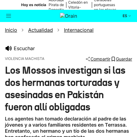
Celedón en
|
|
Hoy es noticia
Pirata de
portuguesas
Vitoria-
Donostia
en las playas
Gasteiz
ES
Inicio
Actualidad
Internacional
Actualidad
Buscador
Política
Escuchar
VIOLENCIA MACHISTA
Compartir
Guardar
Cultura
Los Mossos investigan si las
dos hermanas torturadas y
Ikusmiran
asesinadas en Pakistán
Eguraldia
fueron allí obligadas
Los agentes han tomado declaración al padre de las
jóvenes y a varios familiares residentes en Terrassa.
Entretanto, un hermano y un tío de las dos hermanas