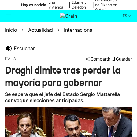
una
Edurne y
|
|
Hoy es noticia
de Elkano en
vivienda
Celedón
Getaria
de Bilbao
Txiki
ES
Inicio
Actualidad
Internacional
Actualidad
Buscador
Política
Escuchar
ITALIA
Compartir
Guardar
Cultura
Draghi dimite tras perder la
mayoría para gobernar
Ikusmiran
Se espera que el jefe del Estado Sergio Mattarella
Eguraldia
convoque elecciones anticipadas.