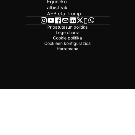
Eguneko
albisteak
AEB eta Trump
Pribatutasun politika
Lege oharra
Cookie politika
Cookieen konfigurazioa
Harremana