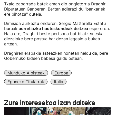
Txalo zaparrada batek eman dio ongietorria Draghiri
Diputatuen Ganberan. Bertan adierazi du "bankariek
ere bihotza" dutela.
Dimisioa aurkeztu ondoren, Sergio Mattarella Estatu
buruak
aurretiazko hauteskundeak deitzea
espero da.
Hala ere, Draghiri beste pertsona bat bilatzea eska
diezaioke bere postua har dezan legealdia bukatu
artean.
Draghiren erabakia asteazken honetan heldu da, bere
Gobernuko kideen babesa galdu ostean.
Munduko Albisteak
Europa
Eguneko Titularrak
Italia
Zure interesekoa izan daiteke