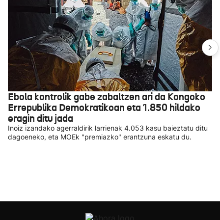
Ebola kontrolik gabe zabaltzen ari da Kongoko
Errepublika Demokratikoan eta 1.850 hildako
eragin ditu jada
Inoiz izandako agerraldirik larrienak 4.053 kasu baieztatu ditu
dagoeneko, eta MOEk "premiazko" erantzuna eskatu du.