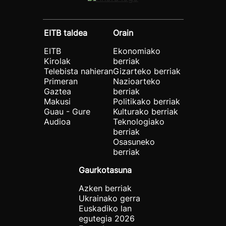
EITB taldea
Orain
EITB
Ekonomiako
Kirolak
berriak
Telebista nahieran
Gizarteko berriak
Primeran
Nazioarteko
Gaztea
berriak
Makusi
Politikako berriak
Guau - Gure
Kulturako berriak
Audioa
Teknologiako
berriak
Osasuneko
berriak
Gaurkotasuna
Azken berriak
Ukrainako gerra
Euskadiko lan
egutegia 2026