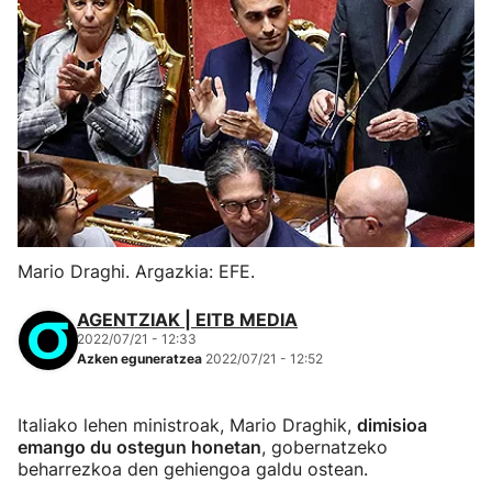
Mario Draghi. Argazkia: EFE.
AGENTZIAK | EITB MEDIA
2022/07/21 - 12:33
Azken eguneratzea
2022/07/21 - 12:52
Italiako lehen ministroak, Mario Draghik,
dimisioa
emango du ostegun honetan
, gobernatzeko
beharrezkoa den gehiengoa galdu ostean.