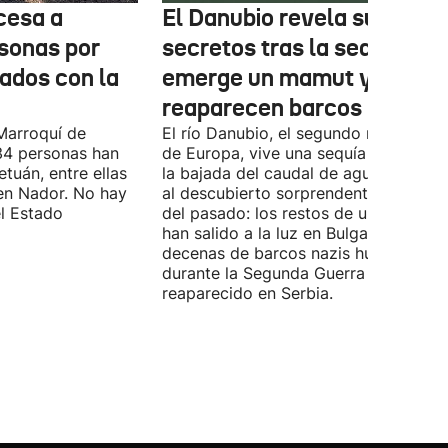
cesa a
El Danubio revela sus
sonas por
secretos tras la sequía:
nados con la
emerge un mamut y
reaparecen barcos nazis
Marroquí de
El río Danubio, el segundo más largo
4 personas han
de Europa, vive una sequía histórica 
tuán, entre ellas
la bajada del caudal de agua ha deja
en Nador. No hay
al descubierto sorprendentes vestigi
el Estado
del pasado: los restos de un mamut
han salido a la luz en Bulgaria y
decenas de barcos nazis hundidos
durante la Segunda Guerra Mundial h
reaparecido en Serbia.