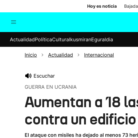
Hoy es noticia
Bajada
Actualidad
Política
Cul
Actualidad
Política
Cultura
Ikusmiran
Eguraldia
Sociedad
Elecciones
Economía
Inicio
Actualidad
Internacional
Internacional
Escuchar
GUERRA EN UCRANIA
Aumentan a 18 las
contra un edificio
El ataque con misiles ha dejado al menos 73 he