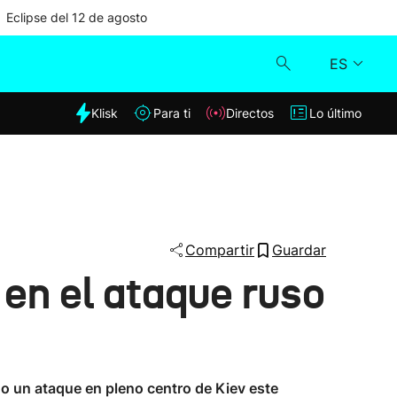
Eclipse del 12 de agosto
ES
dia
Klisk
Para ti
Directos
Lo último
Klisk
Directos
Para ti
Compartir
Guardar
 en el ataque ruso
Lo último
o un ataque en pleno centro de Kiev este