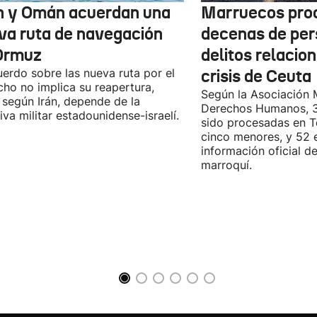
n y Omán acuerdan una
Marruecos pro
va ruta de navegación
decenas de per
Ormuz
delitos relacio
uerdo sobre las nueva ruta por el
crisis de Ceuta
cho no implica su reapertura,
Según la Asociación 
 según Irán, depende de la
Derechos Humanos, 3
iva militar estadounidense-israelí.
sido procesadas en Te
cinco menores, y 52 
información oficial d
marroquí.