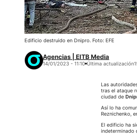
Edificio destruido en Dnipro. Foto: EFE
Agencias | EITB Media
14/01/2023 - 11:10
Última actualización
1
Las autoridade
tras el ataque 
ciudad de
Dnip
Así lo ha comun
Reznichenko, en
El edificio ha 
indeterminado 