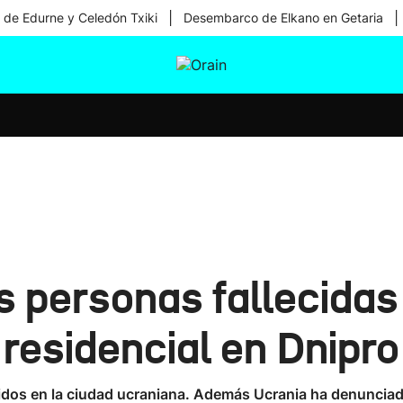
|
|
 de Edurne y Celedón Txiki
Desembarco de Elkano en Getaria
tura
Ikusmiran
Egural
Salud
Tecnología
 personas fallecidas
 residencial en Dnipro
ridos en la ciudad ucraniana. Además Ucrania ha denunciad