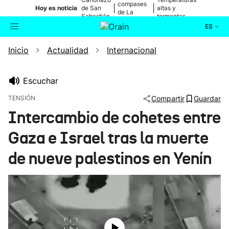
compases
|
|
Hoy es noticia
de San
altas y
de La
Sebastián
tormentas
Blanca
ES
Inicio
Actualidad
Internacional
Actualidad
Buscador
Política
Escuchar
TENSIÓN
Compartir
Guardar
Cultura
Intercambio de cohetes entre
Gaza e Israel tras la muerte
Ikusmiran
de nueve palestinos en Yenín
Eguraldia