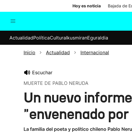
Hoy es noticia
Bajada de Ed
Actualidad
Política
Cul
Actualidad
Política
Cultura
Ikusmiran
Eguraldia
Sociedad
Elecciones
Economía
Inicio
Actualidad
Internacional
Internacional
Escuchar
MUERTE DE PABLO NERUDA
Un nuevo informe
"envenenado por 
La familia del poeta y político chileno Pablo N