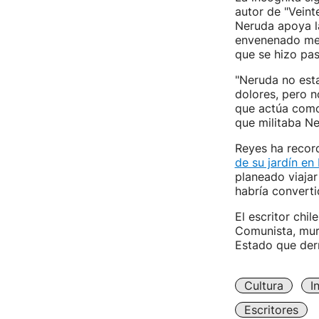
autor de "Veint
Neruda apoya la
envenenado med
que se hizo pas
"Neruda no esta
dolores, pero n
que actúa como 
que militaba Ne
Reyes ha record
de su jardín en 
planeado viajar
habría converti
El escritor chi
Comunista, mur
Estado que derr
Cultura
I
Escritores