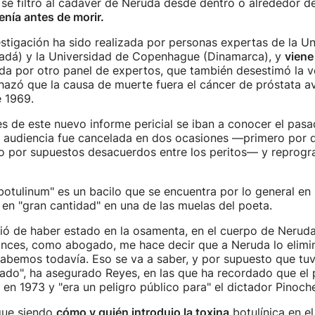
 se filtró al cadáver de Neruda desde dentro o alrededor de
enía antes de morir.
stigación ha sido realizada por personas expertas de la U
dá) y la Universidad de Copenhague (Dinamarca), y
viene 
da por otro panel de expertos, que también desestimó la ve
hazó que la causa de muerte fuera el cáncer de próstata a
 1969.
s de este nuevo informe pericial se iban a conocer el pas
la audiencia fue cancelada en dos ocasiones —primero por 
go por supuestos desacuerdos entre los peritos— y reprogr
 botulinum" es un bacilo que se encuentra por lo general en l
 en "gran cantidad" en una de las muelas del poeta.
ó de haber estado en la osamenta, en el cuerpo de Neruda
onces, como abogado, me hace decir que a Neruda lo elimin
abemos todavía. Eso se va a saber, y por supuesto que tu
ado", ha asegurado Reyes, en las que ha recordado que el 
n en 1973 y "era un peligro público para" el dictador Pinoche
igue siendo
cómo y quién introdujo la toxina
botulínica en el