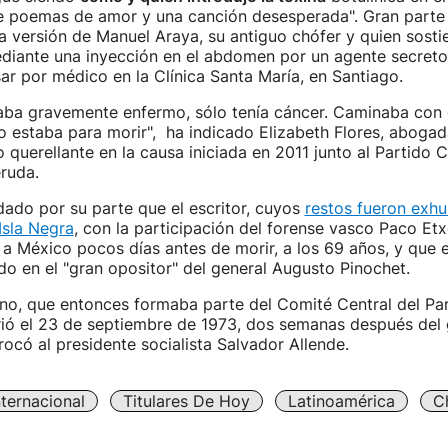
e poemas de amor y una canción desesperada". Gran parte d
 versión de Manuel Araya, su antiguo chófer y quien sosti
iante una inyección en el abdomen por un agente secreto
ar por médico en la Clínica Santa María, en Santiago.
ba gravemente enfermo, sólo tenía cáncer. Caminaba con di
o estaba para morir", ha indicado Elizabeth Flores, abogada
querellante en la causa iniciada en 2011 junto al Partido C
ruda.
ado por su parte que el escritor, cuyos
restos fueron exh
Isla Negra
, con la participación del forense vasco Paco Etx
 a México pocos días antes de morir, a los 69 años, y que en
do en el "gran opositor" del general Augusto Pinochet.
leno, que entonces formaba parte del Comité Central del Pa
ió el 23 de septiembre de 1973, dos semanas después del 
ocó al presidente socialista Salvador Allende.
nternacional
Titulares De Hoy
Latinoamérica
Ch