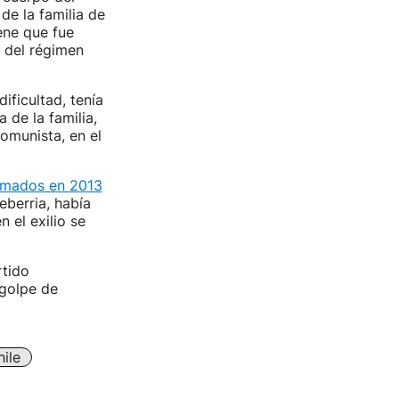
e la familia de
ene que fue
 del régimen
ficultad, tenía
 de la familia,
omunista, en el
umados en 2013
eberria, había
 el exilio se
rtido
golpe de
ile