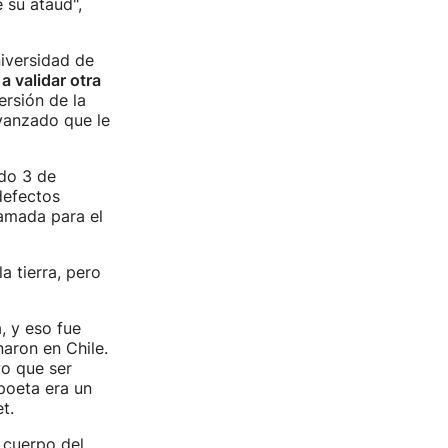
 su ataúd",
niversidad de
a validar otra
rsión de la
vanzado que le
ado 3 de
defectos
amada para el
a tierra, pero
, y eso fue
aron en Chile.
vo que ser
poeta era un
t.
 cuerpo del