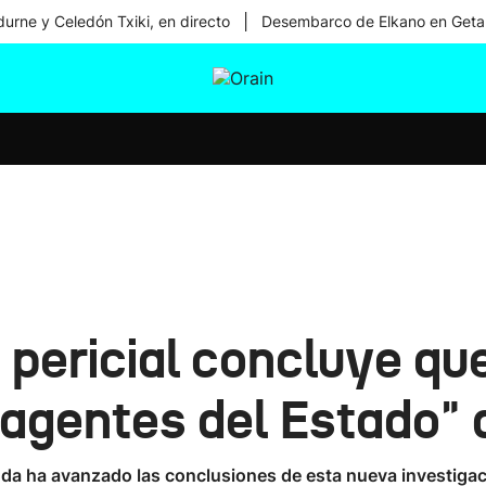
|
urne y Celedón Txiki, en directo
Desembarco de Elkano en Geta
tura
Ikusmiran
Egural
Salud
Tecnología
 pericial concluye qu
agentes del Estado" 
eruda ha avanzado las conclusiones de esta nueva investig