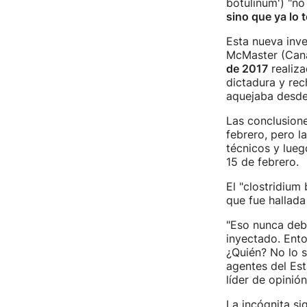
botulinum') "no
sino que ya lo t
Esta nueva inve
McMaster (Cana
de 2017
realiza
dictadura y rec
aquejaba desde
Las conclusione
febrero, pero 
técnicos y lue
15 de febrero.
El "clostridium
que fue hallada
"Eso nunca debi
inyectado. Ent
¿Quién? No lo s
agentes del Est
líder de opinió
La incógnita s