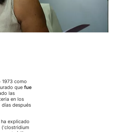
ño 1973 como
gurado que
fue
ado las
eria en los
2 días después
 ha explicado
('clostridium