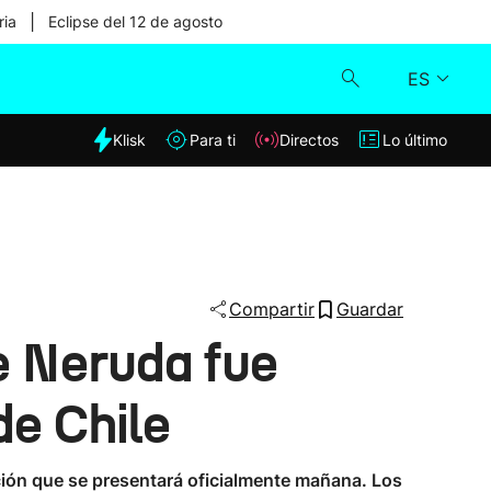
|
ria
Eclipse del 12 de agosto
ES
dia
Klisk
Para ti
Directos
Lo último
Klisk
Directos
Para ti
Compartir
Guardar
e Neruda fue
Lo último
de Chile
ación que se presentará oficialmente mañana. Los