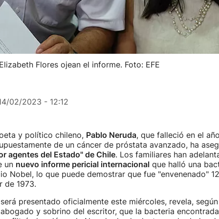
lizabeth Flores ojean el informe. Foto: EFE
14/02/2023 - 12:12
oeta y político chileno,
Pablo Neruda
, que falleció en el a
upuestamente de un cáncer de próstata avanzado, ha ase
r agentes del Estado" de Chile
. Los familiares han adelant
e un
nuevo informe pericial internacional
que halló una bact
mio Nobel, lo que puede demostrar que fue "envenenado" 1
r de 1973.
 será presentado oficialmente este miércoles, revela, según
abogado y sobrino del escritor, que la bacteria encontrada 