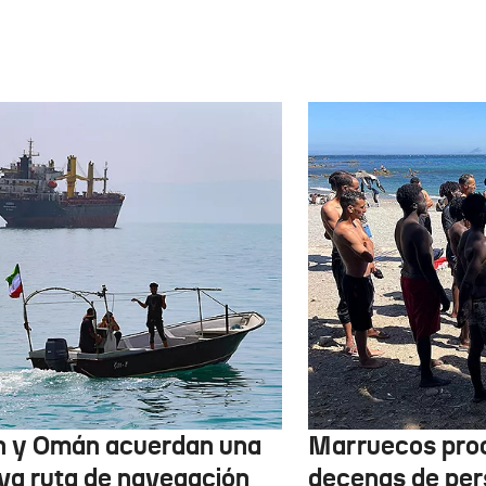
n y Omán acuerdan una
Marruecos pro
va ruta de navegación
decenas de per