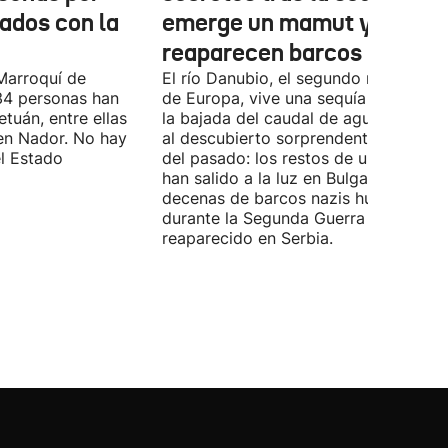
nados con la
emerge un mamut y
reaparecen barcos nazis
Marroquí de
El río Danubio, el segundo más largo
4 personas han
de Europa, vive una sequía histórica 
tuán, entre ellas
la bajada del caudal de agua ha deja
en Nador. No hay
al descubierto sorprendentes vestigi
el Estado
del pasado: los restos de un mamut
han salido a la luz en Bulgaria y
decenas de barcos nazis hundidos
durante la Segunda Guerra Mundial h
reaparecido en Serbia.