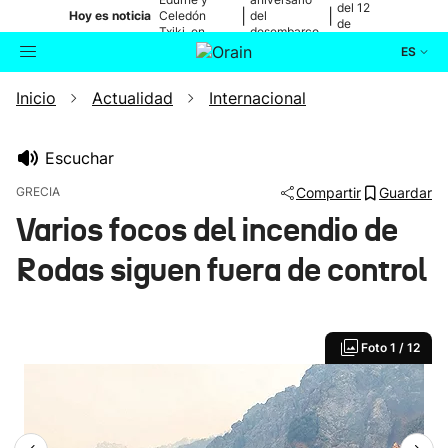
del 12
|
|
Hoy es noticia
Celedón
del
de
Txiki, en
desembarco
agosto
directo
de Elkano
ES
Inicio
Actualidad
Internacional
Actualidad
Buscador
Política
Escuchar
GRECIA
Compartir
Guardar
Cultura
Varios focos del incendio de
Rodas siguen fuera de control
Ikusmiran
Eguraldia
Foto
1 / 12