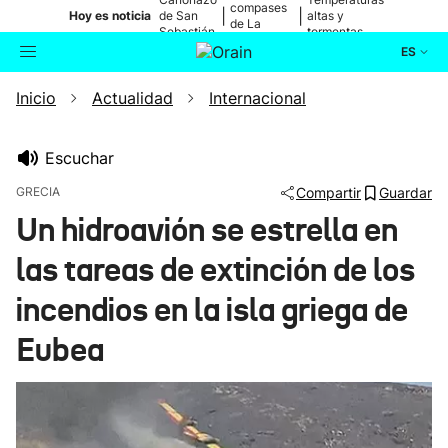
compases
|
|
Hoy es noticia
de San
altas y
de La
Sebastián
tormentas
Blanca
ES
Inicio
Actualidad
Internacional
Actualidad
Buscador
Política
Escuchar
GRECIA
Compartir
Guardar
Cultura
Un hidroavión se estrella en
las tareas de extinción de los
Ikusmiran
incendios en la isla griega de
Eguraldia
Eubea