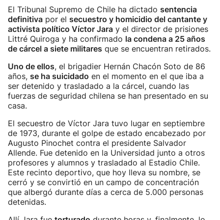
El Tribunal Supremo de Chile ha dictado
sentencia
definitiva
por el
secuestro y homicidio del cantante y
activista político Víctor Jara
y el director de prisiones
Littré Quiroga y ha confirmado
la condena a 25 años
de cárcel a siete militares
que se encuentran retirados.
Uno de ellos
, el brigadier Hernán Chacón Soto de 86
años,
se ha suicidado
en el momento en el que iba a
ser detenido y trasladado a la cárcel, cuando las
fuerzas de seguridad chilena se han presentado en su
casa.
El secuestro de Víctor Jara tuvo lugar en septiembre
de 1973, durante el golpe de estado encabezado por
Augusto Pinochet contra el presidente Salvador
Allende. Fue detenido en la Universidad junto a otros
profesores y alumnos y trasladado al Estadio Chile.
Este recinto deportivo, que hoy lleva su nombre, se
cerró y se convirtió en un campo de concentración
que albergó durante días a cerca de 5.000 personas
detenidas.
Allí Jara fue
torturado
durante horas y, finalmente, lo