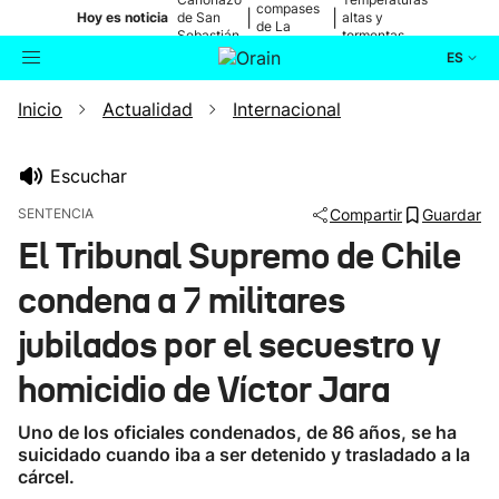
compases
|
|
Hoy es noticia
de San
altas y
de La
Sebastián
tormentas
Blanca
ES
Inicio
Actualidad
Internacional
Actualidad
Buscador
Política
Escuchar
SENTENCIA
Compartir
Guardar
Cultura
El Tribunal Supremo de Chile
condena a 7 militares
Ikusmiran
jubilados por el secuestro y
Eguraldia
homicidio de Víctor Jara
Uno de los oficiales condenados, de 86 años, se ha
suicidado cuando iba a ser detenido y trasladado a la
cárcel.