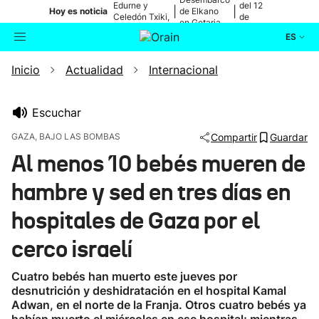
Edurne y
del 12
|
|
Hoy es noticia
de Elkano
Celedón Txiki,
de
en Getaria
en directo
agosto
ES
Inicio
Actualidad
Internacional
Actualidad
Buscador
Política
Escuchar
GAZA, BAJO LAS BOMBAS
Compartir
Guardar
Cultura
Al menos 10 bebés mueren de
hambre y sed en tres días en
Ikusmiran
hospitales de Gaza por el
Eguraldia
cerco israelí
Cuatro bebés han muerto este jueves por
desnutrición y deshidratación en el hospital Kamal
Adwan, en el norte de la Franja. Otros cuatro bebés ya