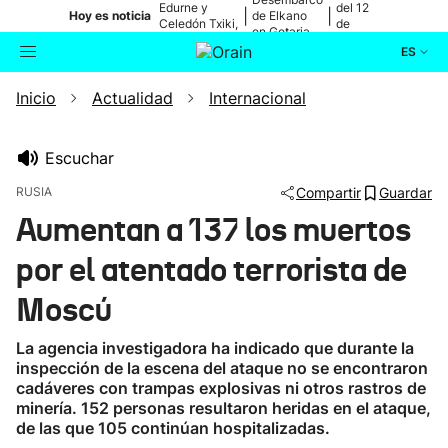
Edurne y
del 12
|
|
Hoy es noticia
de Elkano
Celedón Txiki,
de
en Getaria
en directo
agosto
ES
Inicio
Actualidad
Internacional
Actualidad
Buscador
Política
Escuchar
RUSIA
Compartir
Guardar
Cultura
Aumentan a 137 los muertos
por el atentado terrorista de
Ikusmiran
Moscú
Eguraldia
La agencia investigadora ha indicado que durante la
inspección de la escena del ataque no se encontraron
cadáveres con trampas explosivas ni otros rastros de
minería. 152 personas resultaron heridas en el ataque,
de las que 105 continúan hospitalizadas.