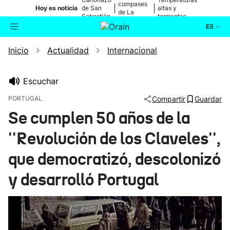
compases
|
|
Hoy es noticia
de San
altas y
de La
Sebastián
tormentas
Blanca
ES
Inicio
Actualidad
Internacional
Actualidad
Buscador
Política
Escuchar
PORTUGAL
Compartir
Guardar
Cultura
Se cumplen 50 años de la
''Revolución de los Claveles'',
Ikusmiran
que democratizó, descolonizó
Eguraldia
y desarrolló Portugal