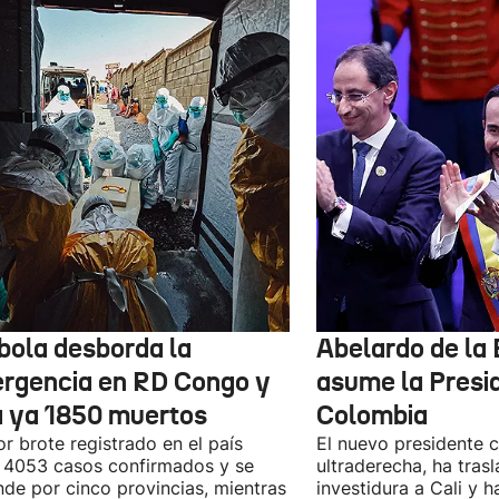
ébola desborda la
Abelardo de la 
rgencia en RD Congo y
asume la Presi
a ya 1850 muertos
Colombia
or brote registrado en el país
El nuevo presidente 
 4053 casos confirmados y se
ultraderecha, ha tras
nde por cinco provincias, mientras
investidura a Cali y h