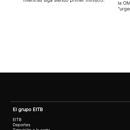
mientras siga siendo primer ministro.
la OM
"urge
El grupo EITB
EITB
Deportes
Televisión a la carta