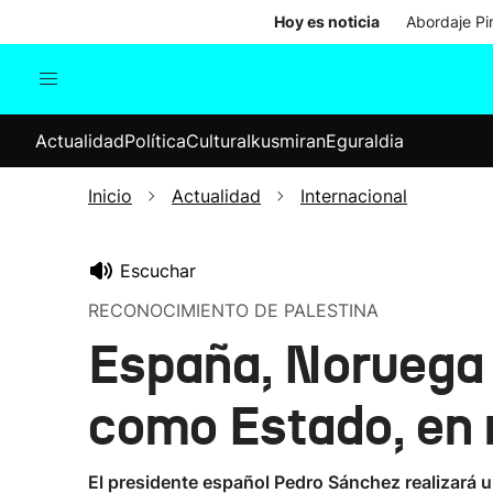
Hoy es noticia
Abordaje Pi
Actualidad
Política
Cul
Actualidad
Política
Cultura
Ikusmiran
Eguraldia
Sociedad
Elecciones
Economía
Inicio
Actualidad
Internacional
Internacional
Escuchar
RECONOCIMIENTO DE PALESTINA
España, Noruega 
como Estado, en 
El presidente español Pedro Sánchez realizará u