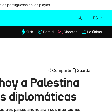
las portuguesas en las playas
ES
dia
Klisk
Para ti
Directos
Lo último
Klisk
Directos
Para ti
Compartir
Guardar
hoy a Palestina
Lo último
s diplomáticas
los tres países anunciaran sus intenciones,