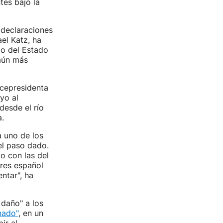
tes bajo la
 declaraciones
ael Katz, ha
to del Estado
 aún más
icepresidenta
yo al
desde el río
a.
a uno de los
el paso dado.
o con las del
res español
ntar", ha
 daño" a los
nado"
, en un