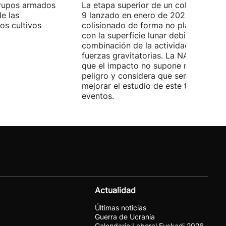
grupos armados
La etapa superior de un cohete Falco
de las
9 lanzado en enero de 2025 ha
os cultivos
colisionado de forma no planificada
con la superficie lunar debido a una
combinación de la actividad solar y l
fuerzas gravitatorias. La NASA asegu
que el impacto no supone ningún
peligro y considera que servirá para
mejorar el estudio de este tipo de
eventos.
Actualidad
Últimas noticias
Guerra de Ucrania
Calendario Laboral Euskadi 2026