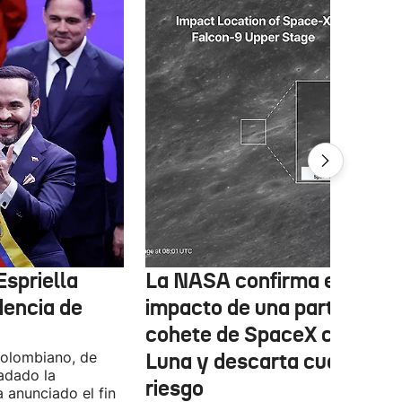
Espriella
La NASA confirma el
dencia de
impacto de una parte de un
cohete de SpaceX contra l
colombiano, de
Luna y descarta cualquier
ladado la
riesgo
a anunciado el fin