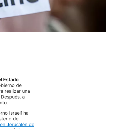
l Estado
obierno de
a realizar una
 Después, a
nto.
rno israelí ha
sterio de
en Jerusalén de