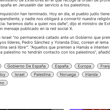
inisterio de Exteriores en el que recoge la orden de prohib
paña en Jerusalén dar servicio a los palestinos.
 Inquisición han terminado. Hoy en día, el pueblo judío tien
pendiente, y nadie nos obligará a convertir nuestra religi
ia: haremos daño a quien nos dañe", dijo el ministro de Exte
 un mensaje publicado en la red social X.
 Israel "no permanecerá callado ante un Gobierno que prem
yos líderes, Pedro Sánchez y Yolanda Díaz, corean el lema 
estina será libre'". "Aquellos que premien a Hamás e intenten
ta palestino no tendrán contacto con los palestinos", añadió
Gobierno De España
España
Europa
Fran
Hoy
Israel
Palestina
Noruega
Irlanda
imo