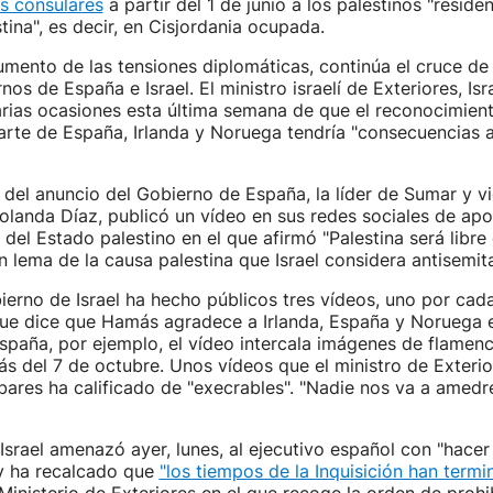
os consulares
a partir del 1 de junio a los palestinos "residen
tina", es decir, en Cisjordania ocupada.
mento de las tensiones diplomáticas, continúa el cruce de
nos de España e Israel. El ministro israelí de Exteriores, Isr
rias ocasiones esta última semana de que el reconocimien
arte de España, Irlanda y Noruega tendría "consecuencias
del anuncio del Gobierno de España, la líder de Sumar y v
Yolanda Díaz, publicó un vídeo en sus redes sociales de apo
del Estado palestino en el que afirmó "Palestina será libre 
un lema de la causa palestina que Israel considera antisemit
erno de Israel ha hecho públicos tres vídeos, uno por cad
 que dice que Hamás agradece a Irlanda, España y Noruega 
spaña, por ejemplo, el vídeo intercala imágenes de flamenc
 del 7 de octubre. Unos vídeos que el ministro de Exterio
ares ha calificado de "execrables". "Nadie nos va a amedre
Israel amenazó ayer, lunes, al ejecutivo español con "hacer
 y ha recalcado que
"los tiempos de la Inquisición han termi