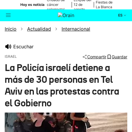
Fiestas de
|
|
Hoy es noticia
cáncer
12 de
La Blanca
colorrectal
agosto
ES
Inicio
Actualidad
Internacional
Actualidad
Buscador
Política
Escuchar
ISRAEL
Compartir
Guardar
Cultura
La Policía israelí detiene a
más de 30 personas en Tel
Ikusmiran
Aviv en las protestas contra
Eguraldia
el Gobierno