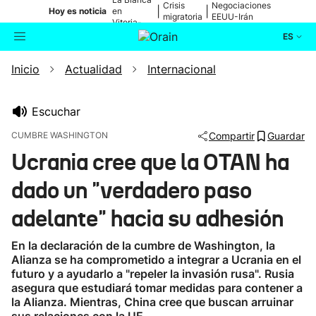
Crisis
Negociaciones
|
|
Hoy es noticia
en
migratoria
EEUU-Irán
Vitoria-
Gasteiz
ES
Inicio
Actualidad
Internacional
Actualidad
Buscador
Política
Escuchar
CUMBRE WASHINGTON
Compartir
Guardar
Cultura
Ucrania cree que la OTAN ha
dado un "verdadero paso
Ikusmiran
adelante" hacia su adhesión
Eguraldia
En la declaración de la cumbre de Washington, la
Alianza se ha comprometido a integrar a Ucrania en el
futuro y a ayudarlo a "repeler la invasión rusa". Rusia
asegura que estudiará tomar medidas para contener a
la Alianza. Mientras, China cree que buscan arruinar