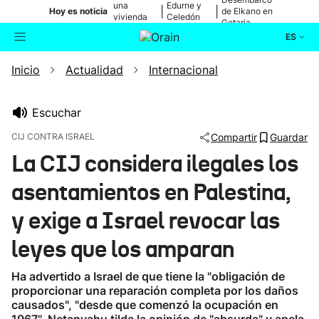
una
Edurne y
|
|
Hoy es noticia
de Elkano en
vivienda
Celedón
Getaria
de Bilbao
Txiki
ES
Inicio
Actualidad
Internacional
Actualidad
Buscador
Política
Escuchar
CIJ CONTRA ISRAEL
Compartir
Guardar
Cultura
La CIJ considera ilegales los
asentamientos en Palestina,
Ikusmiran
y exige a Israel revocar las
Eguraldia
leyes que los amparan
Ha advertido a Israel de que tiene la "obligación de
proporcionar una reparación completa por los daños
causados", "desde que comenzó la ocupación en