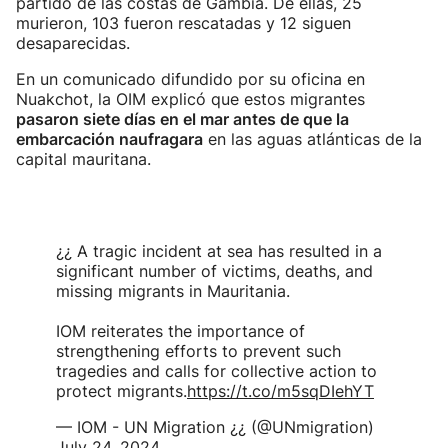
partido de las costas de Gambia. De ellas, 25
murieron, 103 fueron rescatadas y 12 siguen
desaparecidas.
En un comunicado difundido por su oficina en
Nuakchot, la OIM explicó que estos migrantes
pasaron siete días en el mar antes de que la
embarcación naufragara
en las aguas atlánticas de la
capital mauritana.
¿¿ A tragic incident at sea has resulted in a
significant number of victims, deaths, and
missing migrants in Mauritania.
IOM reiterates the importance of
strengthening efforts to prevent such
tragedies and calls for collective action to
protect migrants.
https://t.co/m5sqDIehYT
— IOM - UN Migration ¿¿ (@UNmigration)
July 24, 2024