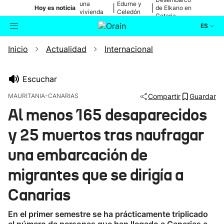
una
Edurne y
|
|
Hoy es noticia
de Elkano en
vivienda
Celedón
Getaria
de Bilbao
Txiki
ES
Inicio
Actualidad
Internacional
Actualidad
Buscador
Política
Escuchar
MAURITANIA-CANARIAS
Compartir
Guardar
Cultura
Al menos 165 desaparecidos
y 25 muertos tras naufragar
Ikusmiran
una embarcación de
Eguraldia
migrantes que se dirigía a
Canarias
En el primer semestre se ha prácticamente triplicado