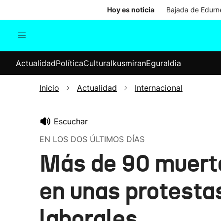
Hoy es noticia
Bajada de Edurne
Actualidad
Política
Cul
Actualidad
Política
Cultura
Ikusmiran
Eguraldia
Sociedad
Elecciones
Economía
Inicio
Actualidad
Internacional
Internacional
Escuchar
EN LOS DOS ÚLTIMOS DÍAS
Más de 90 muerto
en unas protesta
laborales