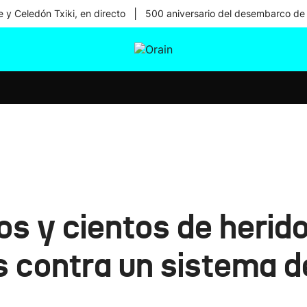
|
 y Celedón Txiki, en directo
500 aniversario del desembarco de
tura
Ikusmiran
Egural
Salud
Tecnología
s y cientos de herid
s contra un sistema d