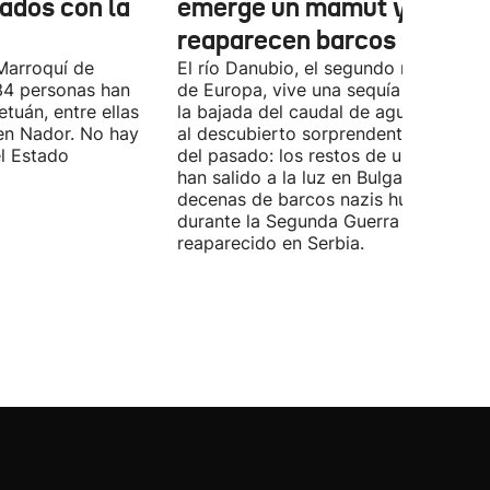
nados con la
emerge un mamut y
reaparecen barcos nazis
Marroquí de
El río Danubio, el segundo más largo
4 personas han
de Europa, vive una sequía histórica 
tuán, entre ellas
la bajada del caudal de agua ha deja
en Nador. No hay
al descubierto sorprendentes vestigi
el Estado
del pasado: los restos de un mamut
han salido a la luz en Bulgaria y
decenas de barcos nazis hundidos
durante la Segunda Guerra Mundial h
reaparecido en Serbia.