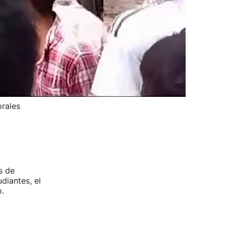
orales
s de
diantes, el
.