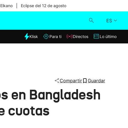
|
 Elkano
Eclipse del 12 de agosto
ES
dia
Klisk
Para ti
Directos
Lo último
Klisk
Directos
Para ti
Compartir
Guardar
os en Bangladesh
Lo último
e cuotas