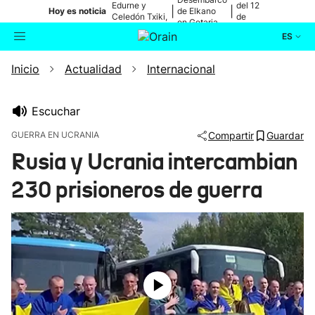
Edurne y
del 12
|
|
Hoy es noticia
de Elkano
Celedón Txiki,
de
en Getaria
en directo
agosto
ES
Inicio
Actualidad
Internacional
Actualidad
Buscador
Política
Escuchar
GUERRA EN UCRANIA
Compartir
Guardar
Cultura
Rusia y Ucrania intercambian
230 prisioneros de guerra
Ikusmiran
Eguraldia