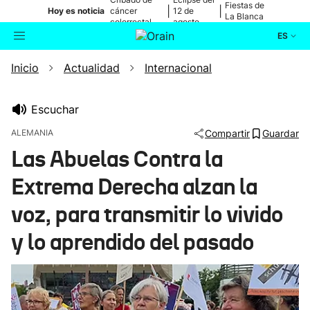
Fiestas de
|
|
Hoy es noticia
cáncer
12 de
La Blanca
colorrectal
agosto
ES
Inicio
Actualidad
Internacional
Actualidad
Buscador
Política
Escuchar
ALEMANIA
Compartir
Guardar
Cultura
Las Abuelas Contra la
Extrema Derecha alzan la
Ikusmiran
voz, para transmitir lo vivido
Eguraldia
y lo aprendido del pasado