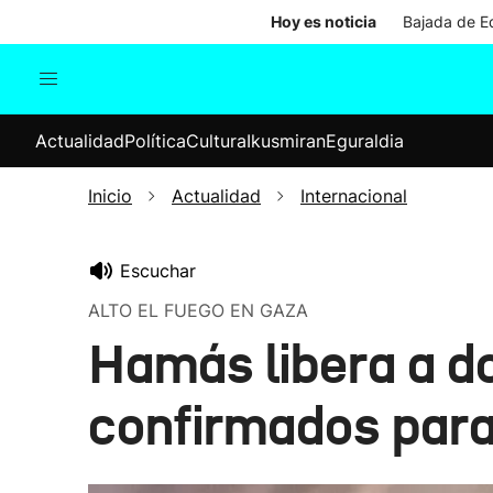
Hoy es noticia
Bajada de Ed
Actualidad
Política
Cul
Actualidad
Política
Cultura
Ikusmiran
Eguraldia
Sociedad
Elecciones
Economía
Inicio
Actualidad
Internacional
Internacional
Escuchar
ALTO EL FUEGO EN GAZA
Hamás libera a do
confirmados para