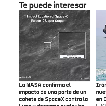
Te puede interesar
La NASA confirma el
Irá
impacto de una parte de un
nue
cohete de SpaceX contra la
en 
El ac