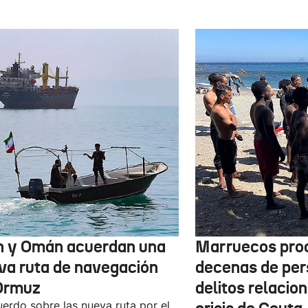
n y Omán acuerdan una
Marruecos pro
va ruta de navegación
decenas de per
Ormuz
delitos relacio
uerdo sobre las nueva ruta por el