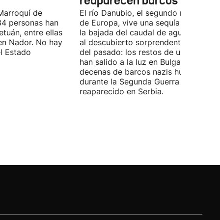
reaparecen barcos nazis
Marroquí de
El río Danubio, el segundo más largo
4 personas han
de Europa, vive una sequía histórica 
tuán, entre ellas
la bajada del caudal de agua ha deja
en Nador. No hay
al descubierto sorprendentes vestigi
el Estado
del pasado: los restos de un mamut
han salido a la luz en Bulgaria y
decenas de barcos nazis hundidos
durante la Segunda Guerra Mundial h
reaparecido en Serbia.