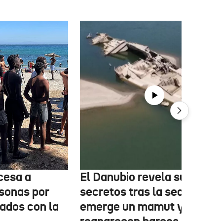
cesa a
El Danubio revela sus
sonas por
secretos tras la sequía:
nados con la
emerge un mamut y