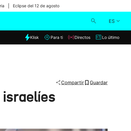
|
ria
Eclipse del 12 de agosto
ES
dia
Klisk
Para ti
Directos
Lo último
Klisk
Directos
Para ti
Compartir
Guardar
 israelíes
Lo último