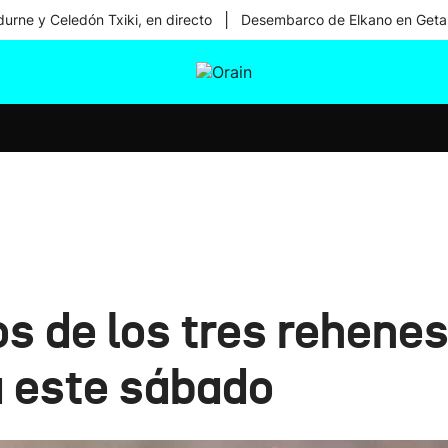
|
urne y Celedón Txiki, en directo
Desembarco de Elkano en Geta
tura
Ikusmiran
Egural
Salud
Tecnología
s de los tres rehenes
 este sábado