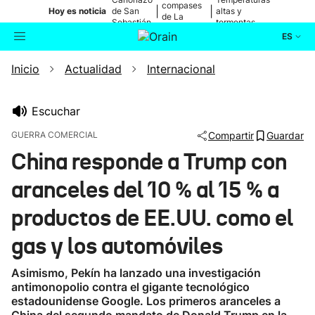
compases
|
|
Hoy es noticia
de San
altas y
de La
Sebastián
tormentas
Blanca
ES
Inicio
Actualidad
Internacional
Actualidad
Buscador
Política
Escuchar
GUERRA COMERCIAL
Compartir
Guardar
Cultura
China responde a Trump con
aranceles del 10 % al 15 % a
Ikusmiran
productos de EE.UU. como el
Eguraldia
gas y los automóviles
Asimismo, Pekín ha lanzado una investigación
antimonopolio contra el gigante tecnológico
estadounidense Google. Los primeros aranceles a