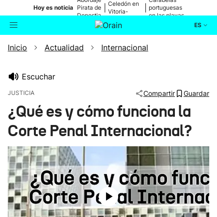
Celedón en
|
|
Hoy es noticia
Pirata de
portuguesas
Vitoria-
Donostia
en las playas
Gasteiz
ES
Inicio
Actualidad
Internacional
Actualidad
Buscador
Política
Escuchar
JUSTICIA
Compartir
Guardar
Cultura
¿Qué es y cómo funciona la
Corte Penal Internacional?
Ikusmiran
Eguraldia